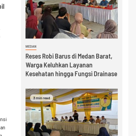
il
k
h
MEDAN
Reses Robi Barus di Medan Barat,
Warga Keluhkan Layanan
Kesehatan hingga Fungsi Drainase
3 min read
nsi
kan
g