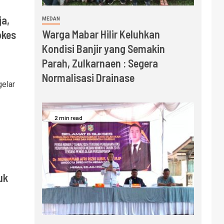
ja,
MEDAN
Warga Mabar Hilir Keluhkan
okes
Kondisi Banjir yang Semakin
Parah, Zulkarnaen : Segera
Normalisasi Drainase
elar
2 min read
uk