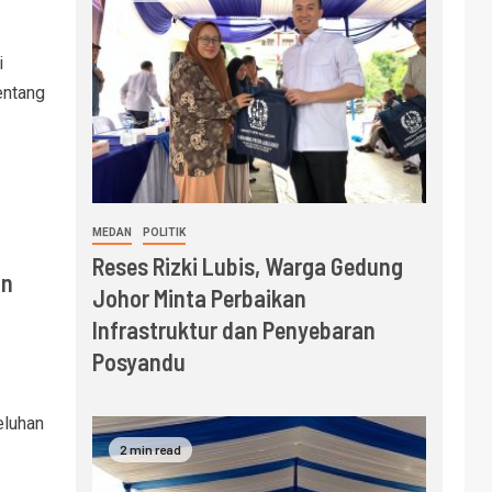
i
entang
MEDAN
POLITIK
Reses Rizki Lubis, Warga Gedung
an
Johor Minta Perbaikan
Infrastruktur dan Penyebaran
Posyandu
eluhan
2 min read