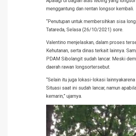
Apalagi di bagian atas tebing yang longsor
menggantung dan rentan longsor kembali.
“Penutupan untuk membersihkan sisa longso
Tatareda, Selasa (26/10/2021) sore.
Valentino menjelaskan, dalam proses terse
Kehutanan, serta dinas terkait lainnya. Samp
PDAM Sibolangit sudah lancar. Meski demik
daerah rawan longsortersebut.
“Selain itu juga lokasi-lokasi lainnyakarena
Situasi saat ini sudah lancar, namun apabila
kemarin,” ujarnya.