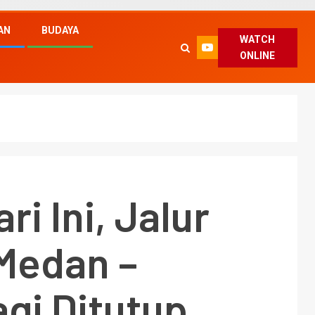
AN
BUDAYA
WATCH
ONLINE
ri Ini, Jalur
 Medan –
gi Ditutup