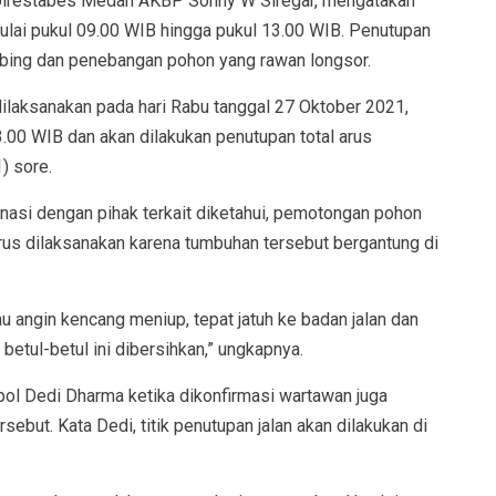
Polrestabes Medan AKBP Sonny W Siregar, mengatakan
ulai pukul 09.00 WIB hingga pukul 13.00 WIB. Penutupan
ebing dan penebangan pohon yang rawan longsor.
dilaksanakan pada hari Rabu tanggal 27 Oktober 2021,
.00 WIB dan akan dilakukan penutupan total arus
) sore.
asi dengan pihak terkait diketahui, pemotongan pohon
arus dilaksanakan karena tumbuhan tersebut bergantung di
au angin kencang meniup, tepat jatuh ke badan jalan dan
tul-betul ini dibersihkan,” ungkapnya.
ol Dedi Dharma ketika dikonfirmasi wartawan juga
ebut. Kata Dedi, titik penutupan jalan akan dilakukan di