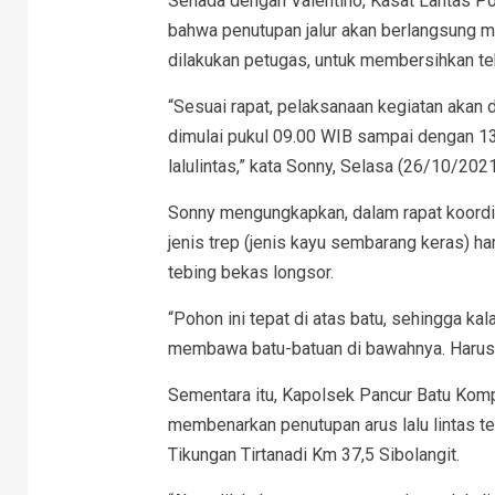
Senada dengan Valentino, Kasat Lantas 
bahwa penutupan jalur akan berlangsung m
dilakukan petugas, untuk membersihkan t
“Sesuai rapat, pelaksanaan kegiatan akan 
dimulai pukul 09.00 WIB sampai dengan 13
lalulintas,” kata Sonny, Selasa (26/10/2021
Sonny mengungkapkan, dalam rapat koordin
jenis trep (jenis kayu sembarang keras) h
tebing bekas longsor.
“Pohon ini tepat di atas batu, sehingga kal
membawa batu-batuan di bawahnya. Harus be
Sementara itu, Kapolsek Pancur Batu Komp
membenarkan penutupan arus lalu lintas ters
Tikungan Tirtanadi Km 37,5 Sibolangit.