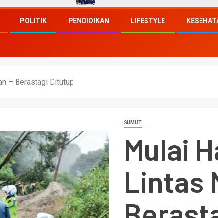
POLITIK
PENDIDIKAN
LIFESTYLE
KESEHAT
dan – Berastagi Ditutup
SUMUT
Mulai Ha
Lintas
Berasta