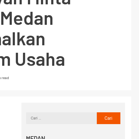
 Medan
alkan
m Usaha
n read
MEDAN