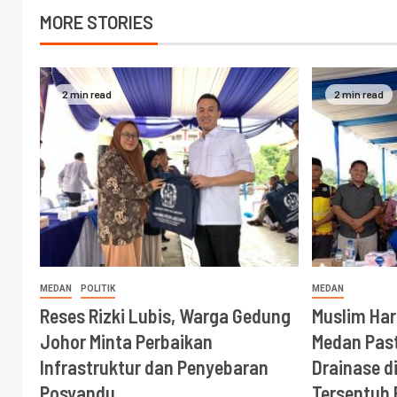
MORE STORIES
2 min read
2 min read
MEDAN
POLITIK
MEDAN
Reses Rizki Lubis, Warga Gedung
Muslim Ha
Johor Minta Perbaikan
Medan Past
Infrastruktur dan Penyebaran
Drainase d
Posyandu
Tersentuh