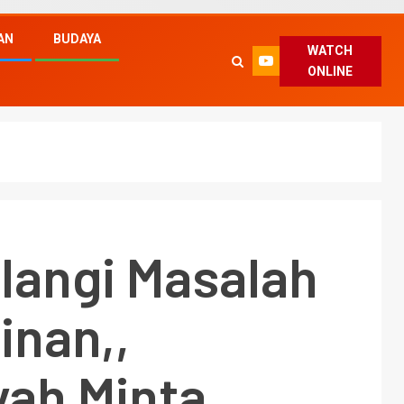
AN
BUDAYA
WATCH
ONLINE
langi Masalah
inan,,
yah Minta