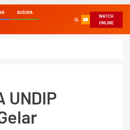
AN
BUDAYA
WATCH
ONLINE
A UNDIP
Gelar