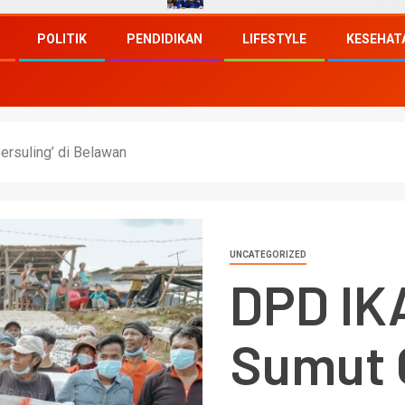
POLITIK
PENDIDIKAN
LIFESTYLE
KESEHAT
rsuling’ di Belawan
UNCATEGORIZED
DPD IK
Sumut 