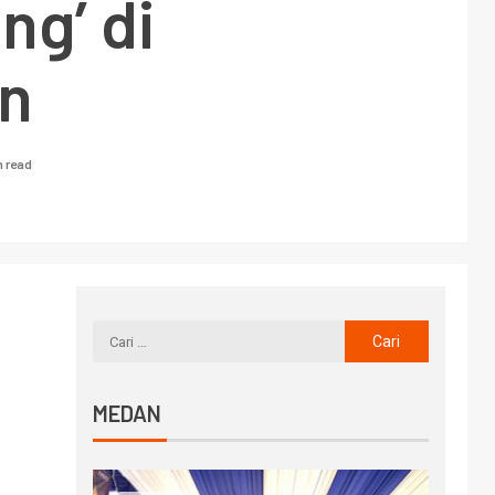
ng’ di
n
n read
MEDAN