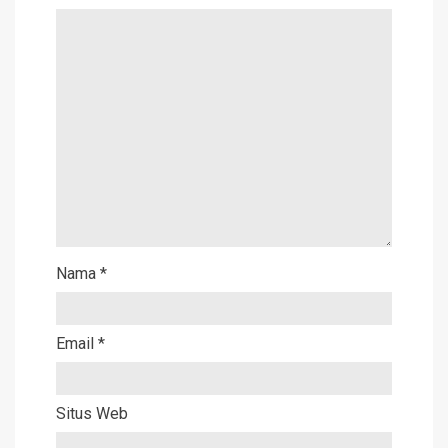
Nama
*
Email
*
Situs Web