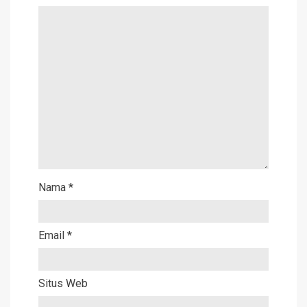
Nama
*
Email
*
Situs Web