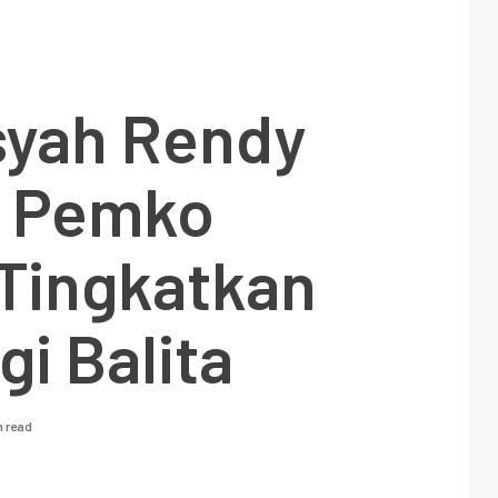
syah Rendy
 Pemko
Tingkatkan
i Balita
n read