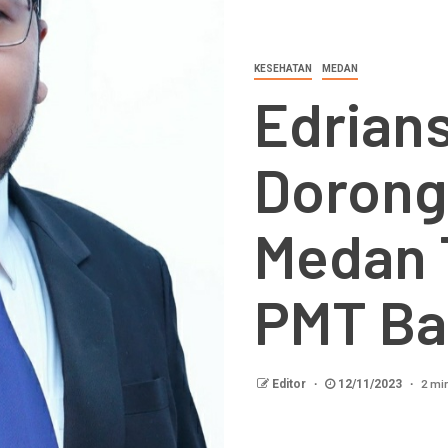
KESEHATAN
MEDAN
Edrian
Dorong
Medan 
PMT Bag
2 mi
Editor
12/11/2023