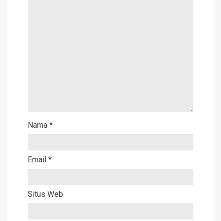
Nama
*
Email
*
Situs Web