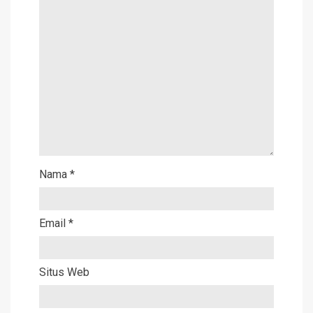
Nama
*
Email
*
Situs Web