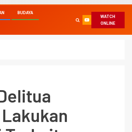
AN
BUDAYA
WATCH
ONLINE
Delitua
 Lakukan