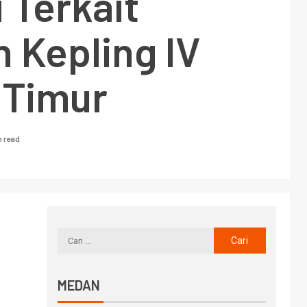
 Terkait
 Kepling IV
 Timur
n read
MEDAN