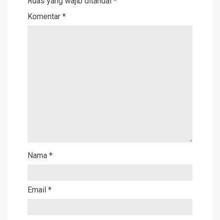
Ruas yang wajib ditandai
*
Komentar
*
Nama
*
Email
*