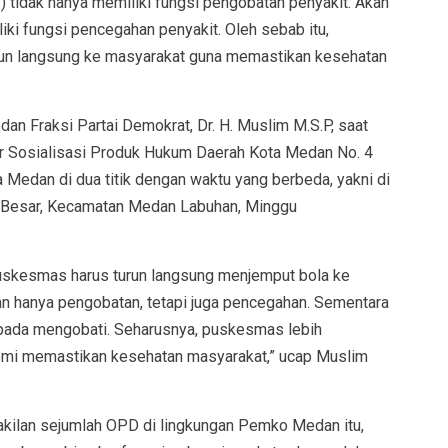
tidak hanya memiliki fungsi pengobatan penyakit. Akan
liki fungsi pencegahan penyakit. Oleh sebab itu,
run langsung ke masyarakat guna memastikan kesehatan
n Fraksi Partai Demokrat, Dr. H. Muslim M.S.P, saat
r Sosialisasi Produk Hukum Daerah Kota Medan No. 4
Medan di dua titik dengan waktu yang berbeda, yakni di
n Besar, Kecamatan Medan Labuhan, Minggu
uskesmas harus turun langsung menjemput bola ke
 hanya pengobatan, tetapi juga pencegahan. Sementara
i pada mengobati. Seharusnya, puskesmas lebih
mi memastikan kesehatan masyarakat,” ucap Muslim
akilan sejumlah OPD di lingkungan Pemko Medan itu,