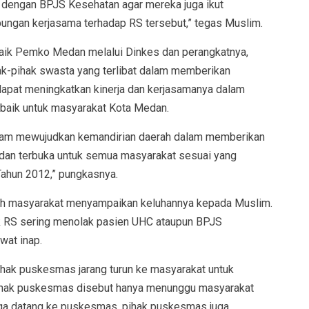
si dengan BPJS Kesehatan agar mereka juga ikut
ngan kerjasama terhadap RS tersebut,” tegas Muslim.
aik Pemko Medan melalui Dinkes dan perangkatnya,
k-pihak swasta yang terlibat dalam memberikan
apat meningkatkan kinerja dan kerjasamanya dalam
baik untuk masyarakat Kota Medan.
dalam mewujudkan kemandirian daerah dalam memberikan
u dan terbuka untuk semua masyarakat sesuai yang
Tahun 2012,” pungkasnya.
ah masyarakat menyampaikan keluhannya kepada Muslim.
 RS sering menolak pasien UHC ataupun BPJS
wat inap.
ihak puskesmas jarang turun ke masyarakat untuk
pihak puskesmas disebut hanya menunggu masyarakat
rga datang ke puskesmas, pihak puskesmas juga