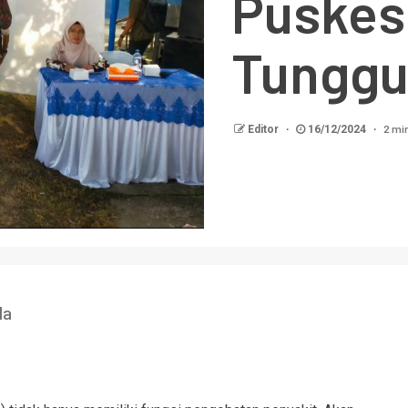
Puskes
Tunggu
2 mi
Editor
16/12/2024
la