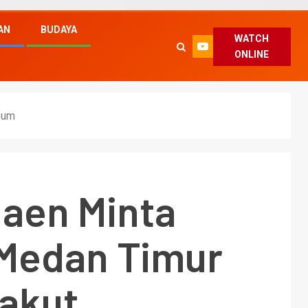
AN
BUDAYA
WATCH
ONLINE
bum
naen Minta
Medan Timur
Takut