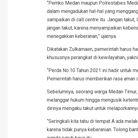
“Pemko Medan maupun Polrestabes Medan 
dalam mengadukan hal-hal yang menggangg
sampaikan di call centre itu. Jangan takut, 
jangan takut, karena menyampaikan kebenara
menegakkan keberanan,” ujarnya.
Dikatakan Zulkarnaen, pemerintah harus h
khususnya perangkat di kewilayahan, yakni
“Perda No.10 Tahun 2021 ini hadir untuk 
Pemerintah harus memberikan rasa aman 
Sebelumnya, seorang warga Medan Timur, 
melanggar hukum hingga mengusik ketentra
dirinya mengaku takut untuk melaporkanny
“Seringkali kita tahu di tempat A ada mela
karena tidak punya keberanian. Tolong bant
wanita paruh baya itu.