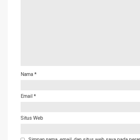
Nama
*
Email
*
Situs Web
Simpan nama, email, dan situs web saya pada peram