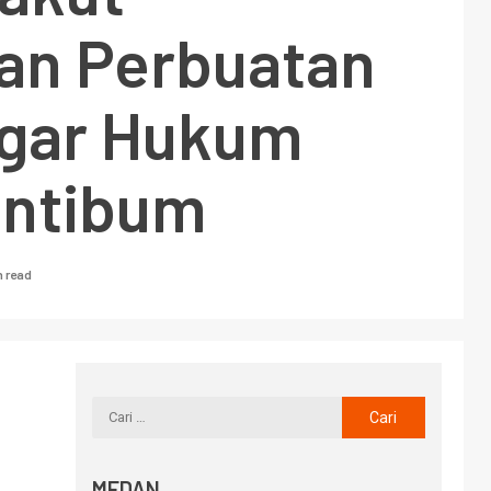
an Perbuatan
gar Hukum
antibum
n read
MEDAN