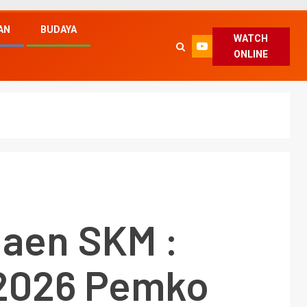
AN
BUDAYA
WATCH
ONLINE
naen SKM :
2026 Pemko