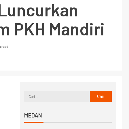
Luncurkan
m PKH Mandiri
n read
MEDAN