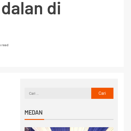
dalan di
n read
MEDAN