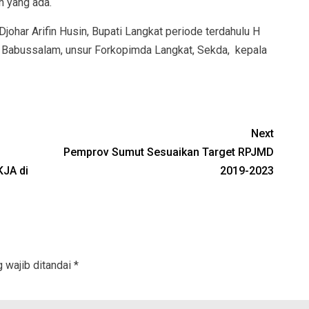
n yang ada.
ohar Arifin Husin, Bupati Langkat periode terdahulu H
u Babussalam, unsur Forkopimda Langkat, Sekda, kepala
Next
Pemprov Sumut Sesuaikan Target RPJMD
KJA di
2019-2023
 wajib ditandai
*