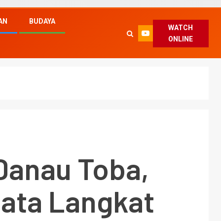
AN
BUDAYA
WATCH
ONLINE
Danau Toba,
sata Langkat