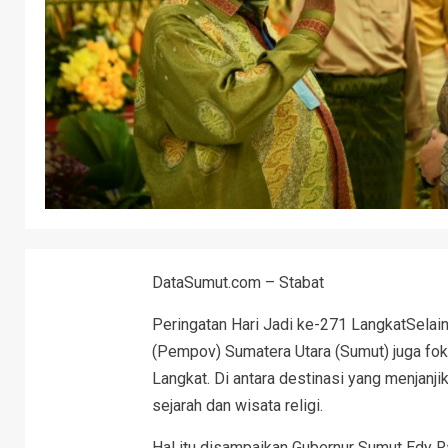
DataSumut.com – Stabat
Peringatan Hari Jadi ke-271 LangkatSela
(Pempov) Sumatera Utara (Sumut) juga fo
Langkat. Di antara destinasi yang menjanji
sejarah dan wisata religi.
Hal itu disampaikan Gubernur Sumut Edy 