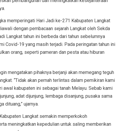
eskan pembangunan dan meningkatkan kesejahteraan
ya.
ka memperingati Hari Jadi ke-271 Kabupaten Langkat
iawali dengan pembacaan sejarah Langkat oleh Sekda
adi Langkat tahun ini berbeda dari tahun sebelumnya
 Covid-19 yang masih terjadi. Pada peringatan tahun ini
kan orang, seperti pameran dan pesta atau hiburan
ngin mengatakan pihaknya berjanji akan memegang teguh
kat. “Tidak akan pernah terlintas dalam pemikiran kami
i awal kabupaten ini sebagai tanah Melayu. Sebab kami
dijunjung, adat dijunjung, lembaga disanjung, pusaka sama
ga dituang,” ujarnya.
1 Kabupaten Langkat semakin memperkokoh
erta meningkatkan kepedulian untuk saling memberikan