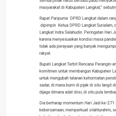
semua pihak harus bersatu padu menyuks
masyarakat di Kabupaten Langkat,” sebutn
Rapat Paripurna DPRD Langkat dalam rang
dipimpin Ketua DPRD Langkat Surialam, d
Langkat Indra Salahudin. Peringatan Hari J
karena menyesuaikan kondisi masa pandemi
tidak ada perayaan yang banyak mengumpul
rakyat.
Bupati Langkat Terbit Rencana Perangin-a
komitmen untuk membangun Kabupaten Lang
untuk mengubah tatanan kehormatan pendir
sadar, di mana bumi di pijak di situ langit 
dijaga dimana adat diisi, di situ pula lemba
Dia berharap momentum Hari Jadi ke-27
kebersamaan, memperkuat silahturahmi, s