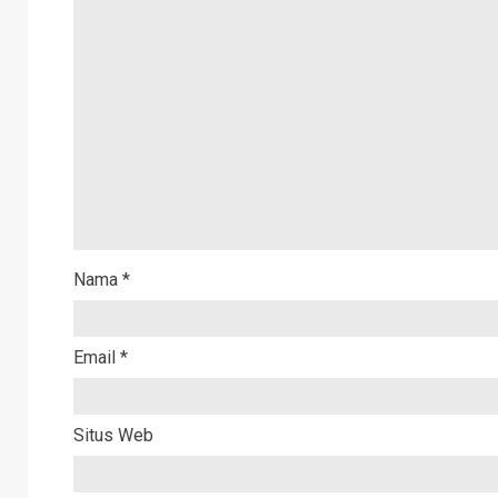
Nama
*
Email
*
Situs Web