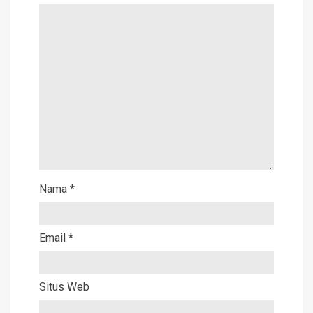
Nama
*
Email
*
Situs Web