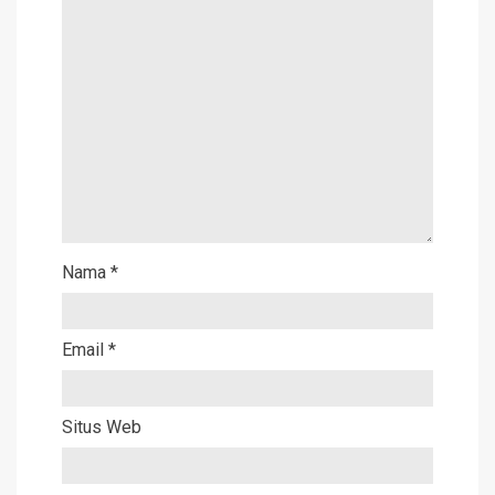
Nama
*
Email
*
Situs Web