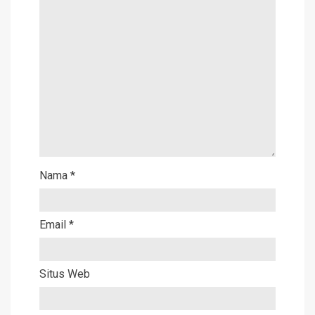
Nama
*
Email
*
Situs Web