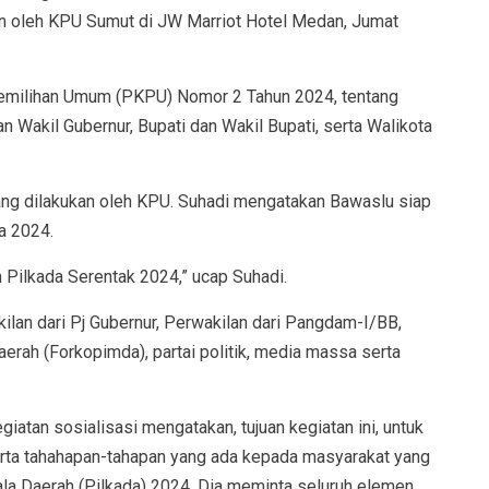
an oleh KPU Sumut di JW Marriot Hotel Medan, Jumat
Pemilihan Umum (PKPU) Nomor 2 Tahun 2024, tentang
 Wakil Gubernur, Bupati dan Wakil Bupati, serta Walikota
ang dilakukan oleh KPU. Suhadi mengatakan Bawaslu siap
a 2024.
Pilkada Serentak 2024,” ucap Suhadi.
kilan dari Pj Gubernur, Perwakilan dari Pangdam-I/BB,
rah (Forkopimda), partai politik, media massa serta
atan sosialisasi mengatakan, tujuan kegiatan ini, untuk
ta tahahapan-tahapan yang ada kepada masyarakat yang
ala Daerah (Pilkada) 2024. Dia meminta seluruh elemen