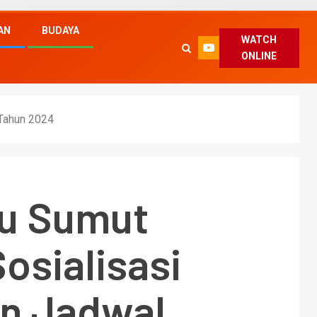
AN
BUDAYA
WATCH
ONLINE
 Tahun 2024
u Sumut
Sosialisasi
n Jadwal