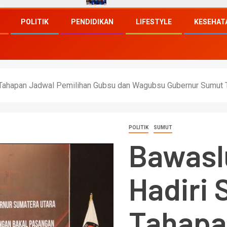
POLITIK
PENDIDIKAN
LIFESTYLE
KESEHAT
i Tahapan Jadwal Pemilihan Gubsu dan Wagubsu Gubernur Sumut
POLITIK
SUMUT
Bawasl
Hadiri 
Tahapa