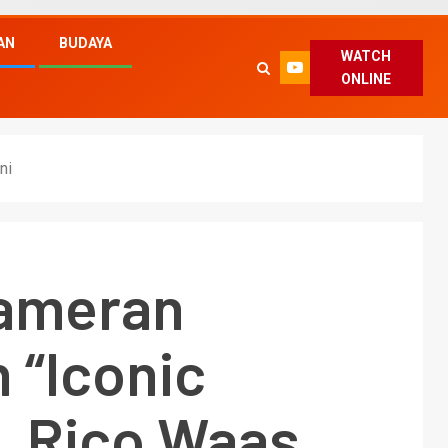
AN
BUDAYA
WATCH
ONLINE
ni
ameran
 “Iconic
, Rico Waas