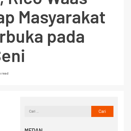
ap Masyarakat
erbuka pada
Seni
n read
MEDAN