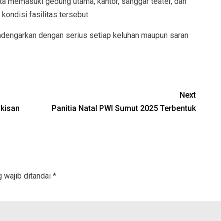
a memasuki gedung utama, kantor, sanggar teater, dan
kondisi fasilitas tersebut.
dengarkan dengan serius setiap keluhan maupun saran
Next
kisan
Panitia Natal PWI Sumut 2025 Terbentuk
 wajib ditandai
*