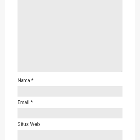
Nama
*
Email
*
Situs Web