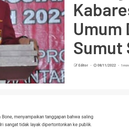
Kabare
Umum 
Sumut 
1 min
Editor
08/11/2022
 Bone, menyampaikan tanggapan bahwa saling
 sangat tidak layak dipertontonkan ke publik.