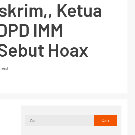
skrim,, Ketua
DPD IMM
Sebut Hoax
 read