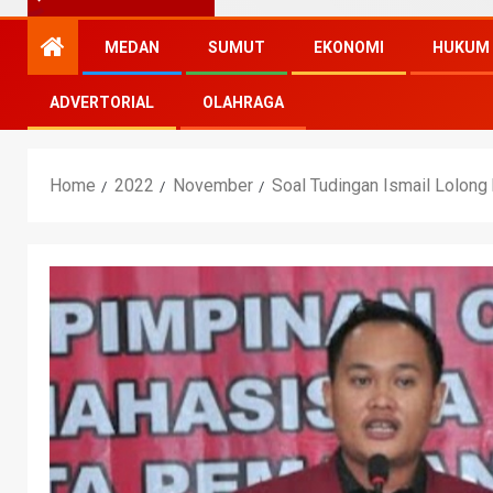
MEDAN
SUMUT
EKONOMI
HUKUM
ADVERTORIAL
OLAHRAGA
Home
2022
November
Soal Tudingan Ismail Lolon