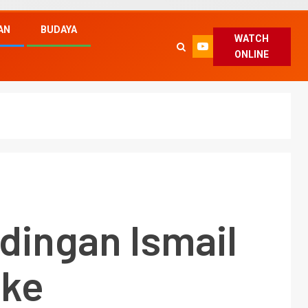
AN
BUDAYA
WATCH
ONLINE
dingan Ismail
 ke