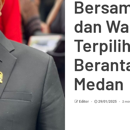
Bersam
dan Wak
Terpili
Beranta
Medan
2 mi
Editor
29/01/2025