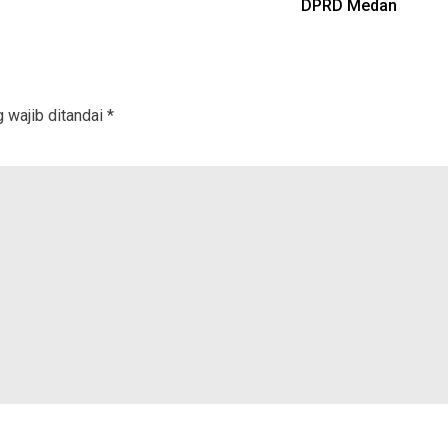
DPRD Medan
 wajib ditandai
*