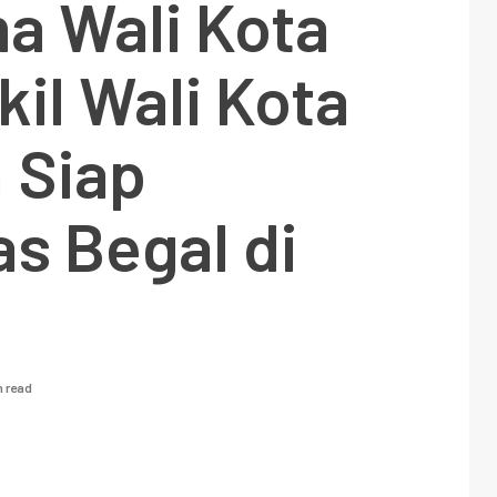
a Wali Kota
il Wali Kota
h Siap
s Begal di
n read