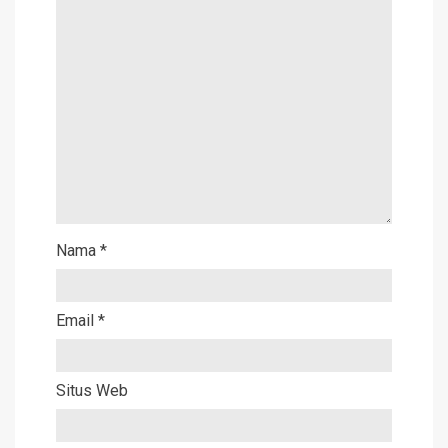
Nama
*
Email
*
Situs Web